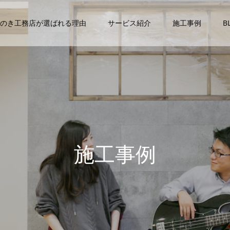
のき工務店が選ばれる理由
サービス紹介
施工事例
B
施
工
事
例