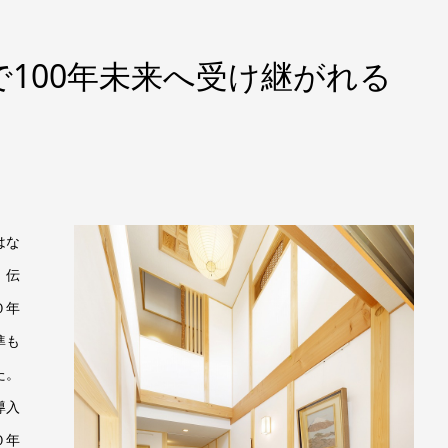
100年未来へ受け継がれる
はな
。伝
０年
準も
た。
導入
０年