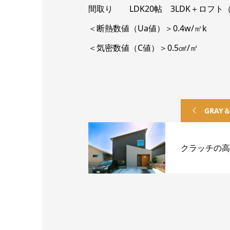
間取り LDK20帖 3LDK＋ロフ
＜断熱数値（Ua値）＞0.4w/㎡k
＜気密数値（C値）＞0.5㎠/㎡
GRAY
クラッチの高