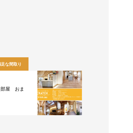
満足な間取り
供部屋 おま